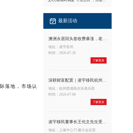
交6万欧税时我是"守法公民"，办居留时我成了"隐形人"
最新活动
澳洲永居回头签收费暴涨，老客户应对方法
地址：凌宇苏州
时间：2026-07-28
了解更多
深耕财富配置｜凌宇移民杭州公司&宁波银行联合举办高端财富沙龙，共探A股大势与全球身份布局新机遇
实际落地，市场认
地址：杭州西湖高尔夫俱乐部
时间：2026-07-08
了解更多
凌宇移民董事长王伦文先生受邀出席申浩法商融合论坛，深度解读 CRS 与税务合规新趋势
地址：上海中心75 楼大会议室