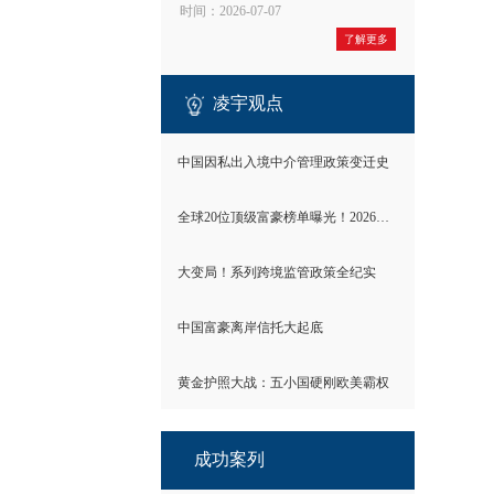
时间：2026-07-07
了解更多
凌宇观点
中国因私出入境中介管理政策变迁史
全球20位顶级富豪榜单曝光！2026世界财富格局彻底洗牌
大变局！系列跨境监管政策全纪实
中国富豪离岸信托大起底
黄金护照大战：五小国硬刚欧美霸权
成功案列