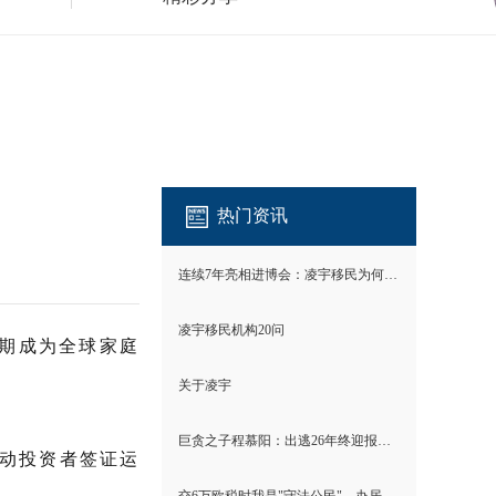
热门资讯
连续7年亮相进博会：凌宇移民为何成为唯一？
凌宇移民机构20问
期成为全球家庭
关于凌宇
巨贪之子程慕阳：出逃26年终迎报应！
主动投资者签证运