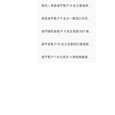
喜讯｜恭喜凌宇客户 D 女士香港高才通A类顺利获批！
恭喜凌宇客户 E 女士一家四口马耳他MPRP顺利获批！
凌宇移民老客户 A 先生美国 EB5 项目I-526E 无补件直接获批！
凌宇老客户 M 女士全家四口香港新资本投资者入境计划成功获批！卡点保住子女受养人资格，复杂资产一次性通关
凌宇客户 J 女士高才 A 类续签极速获批，补件当天顺利拿下香港续签！
。