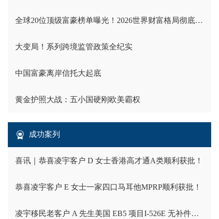
全球20位顶级富豪榜单曝光！2026世界财富格局彻底洗牌
大变局！系列跨境监管政策全纪实
中国富豪离岸信托大起底
黄金护照大战：五小国硬刚欧美霸权
成功案列
喜讯｜恭喜凌宇客户 D 女士香港高才通A类顺利获批！
恭喜凌宇客户 E 女士一家四口马耳他MPRP顺利获批！
凌宇移民老客户 A 先生美国 EB5 项目I-526E 无补件直接获批！