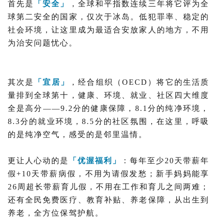
首先是
「安全」
，全球和平指数连续三年将它评为全
球第二安全的国家，仅次于冰岛。低犯罪率、稳定的
社会环境，让这里成为最适合安放家人的地方，不用
为治安问题忧心。
其次是
「宜居」
，经合组织（OECD）将它的生活质
量排到全球第十，健康、环境、就业、社区四大维度
全是高分——9.2分的健康保障，8.1分的纯净环境，
8.3分的就业环境，8.5分的社区氛围，在这里，呼吸
的是纯净空气，感受的是邻里温情。
更让人心动的是
「优渥福利」
：每年至少20天带薪年
假+10天带薪病假，不用为请假发愁；新手妈妈能享
26周超长带薪育儿假，不用在工作和育儿之间两难；
还有全民免费医疗、教育补贴、养老保障，从出生到
养老，全方位保驾护航。