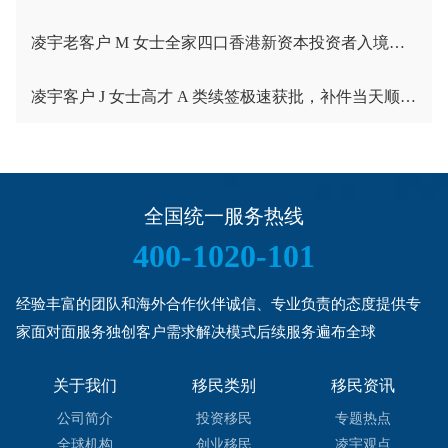
凌宇老客户 M 女士全家四口香港新资本投资者入境计划成功获批！卡点保住子女受养人资格，复杂资产一次性通关
凌宇客户 J 女士高才 A 类续签极速获批，补件当天顺利拿下香港续签！
全国统一服务热线
400-1020-101
经验丰富的团队和海外合作伙伴诚信、专业负责的态度提供专
家面对面服务独创客户需求解决模式后续服务遍布全球
关于我们
移民类别
移民资讯
公司简介
投资移民
专题热点
全球机构
创业移民
凌宇观点