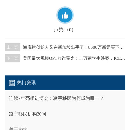
点赞:（
）
0
海底捞创始人又在新加坡出手了！8500万新元买下第二栋优质洋房
上一页
美国最大规模OPT欺诈曝光：上万留学生涉案，ICE称“这只是冰山一角”
下一页
热门资讯
连续7年亮相进博会：凌宇移民为何成为唯一？
凌宇移民机构20问
关于凌宇