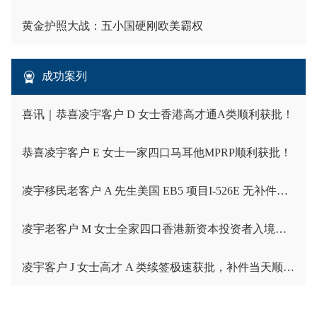
黄金护照大战：五小国硬刚欧美霸权
成功案列
喜讯｜恭喜凌宇客户 D 女士香港高才通A类顺利获批！
恭喜凌宇客户 E 女士一家四口马耳他MPRP顺利获批！
凌宇移民老客户 A 先生美国 EB5 项目I-526E 无补件直接获批！
凌宇老客户 M 女士全家四口香港新资本投资者入境计划成功获批！卡点保住子女受养人资格，复杂资产一次性通关
凌宇客户 J 女士高才 A 类续签极速获批，补件当天顺利拿下香港续签！