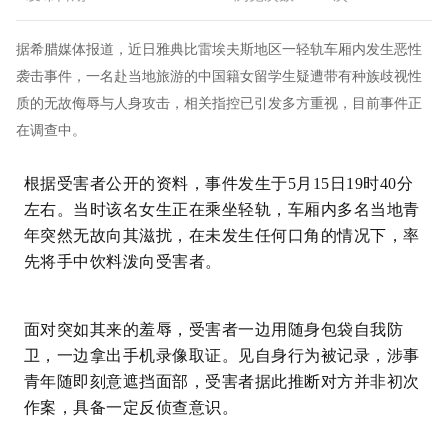
据希腊媒体报道，近日雅典比雷埃夫斯地区一轻轨车厢内发生恶性
袭击事件，一名赴当地旅游的中国籍女留学生疑遭带有种族歧视性
质的无故侮辱与人身攻击，相关指控已引发多方重视，目前事件正
在调查中。
根据受害者公开的资料，事件发生于5月15日19时40分
左右。当时该名女生正在乘坐轻轨，车厢内多名当地青
年突然无故向其滋扰，在未发生任何口角的情况下，率
先将手中饮料泼向受害者。
面对突如其来的羞辱，受害者一边用随身包袋自我防
卫，一边拿出手机录像取证。见自身行为被记录，涉事
青年随即刻意遮挡面部，受害者据此推断对方并非初次
作案，具备一定反侦查意识。