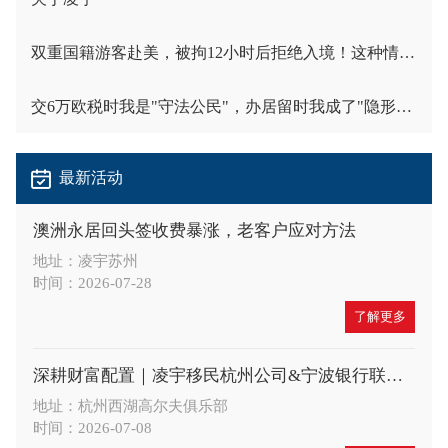
双重国籍游客赴美，被拘12小时后拒绝入境！这种情况已经不是个案
交6万欧税时我是"守法公民"，办居留时我成了"隐形人"
最新活动
澳洲永居回头签收费暴涨，老客户应对方法
地址：凌宇苏州
时间：2026-07-28
了解更多
深耕财富配置｜凌宇移民杭州公司&宁波银行联合举办高端财富沙龙，共探A股大势与全球身份布局新机遇
地址：杭州西湖高尔夫俱乐部
时间：2026-07-08