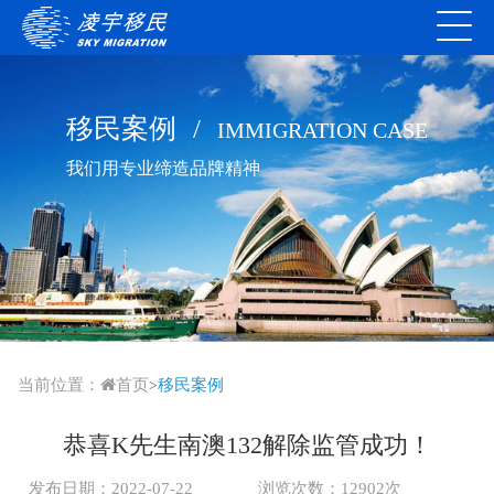
移民案例
/
IMMIGRATION CASE
我们用专业缔造品牌精神
当前位置：
首页
移民案例
>
恭喜K先生南澳132解除监管成功！
发布日期：2022-07-22
浏览次数：12902次