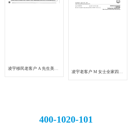
凌宇移民老客户 A 先生美国 EB5 项目I-526E 无补件直接获批！
凌宇老客户 M 女士全家四口香港新资本投资者入境计划成功获批！卡点保住子女受养人资格，复杂资产一次性通关
全国统一服务热线
400-1020-101