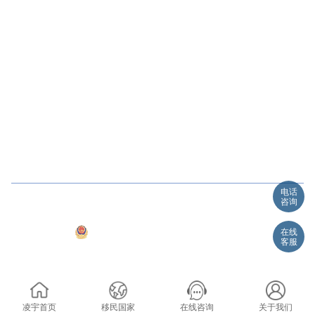
移民国家
澳洲
新西兰
爱尔兰
马耳他
新加坡
加拿大
欧洲
日本
联系我们
上海公司
杭州公司
苏州公司
南京公司
墨尔本
阿德莱德
珀斯
布里斯班
电话
Copyright @ 2015
浙江凌宇出入境服务有限公司. ALL RIGHT
咨询
RESERVED
浙公网安备 33010602002048号
在线
客服
浙ICP备 11052283-1号 11052283-2号
站长统计
澳洲移民
投资移民
凌宇首页
移民国家
在线咨询
关于我们