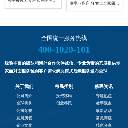
凌宇移民老客户 A 先生美国 EB5 项目I-526E 无补件直接获批！
凌宇老客户 M 女士全家四口香港新资本投资者入境计划成功获批！卡点保住子女受养人资格，复杂资产一次性通关
全国统一服务热线
400-1020-101
经验丰富的团队和海外合作伙伴诚信、专业负责的态度提供专
家面对面服务独创客户需求解决模式后续服务遍布全球
关于我们
移民类别
移民资讯
公司简介
投资移民
专题热点
全球机构
创业移民
凌宇观点
公司荣誉
最新活动
发展历程
常见问题
企业文化
精彩分享