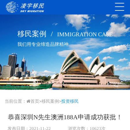
移民案例
/
IMMIGRATION CASE
我们用专业缔造品牌精神
当前位置：
首页
移民案例
投资移民
>
>
恭喜深圳N先生澳洲188A申请成功获批！
发布日期：2021-11-22
浏览次数：10623次