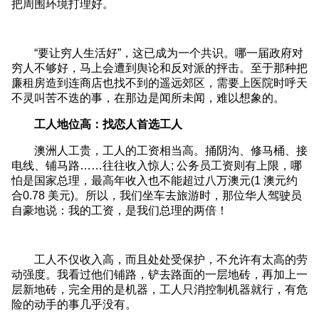
把周围环境打理好。
“要让穷人生活好”，这已成为一个共识。哪一届政府对
穷人不够好，马上会遭到舆论和反对派的抨击。至于那种把
廉租房造到连商店也找不到的遥远郊区，需要上医院时呼天
不灵叫苦不迭的事，在那边是闻所未闻，难以想象的。
工人地位高：找恋人首选工人
澳洲人工贵，工人的工资相当高。捅阴沟、修马桶、接
电线、铺马路……往往收入惊人; 公务员工资则有上限，哪
怕是国家总理，最高年收入也不能超过八万澳元(1 澳元约
合0.78 美元)。所以，我们坐车去旅游时，那位华人驾驶员
自豪地说：我的工资，是我们总理的两倍！
工人不仅收入高，而且处处受保护，不允许有太高的劳
动强度。我看过他们铺路，铲去路面的一层地砖，再加上一
层新地砖，完全用的是机器，工人只消控制机器就行，有危
险的动手的事几乎没有。