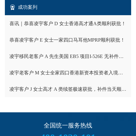
成功案列
喜讯｜恭喜凌宇客户 D 女士香港高才通A类顺利获批！
恭喜凌宇客户 E 女士一家四口马耳他MPRP顺利获批！
凌宇移民老客户 A 先生美国 EB5 项目I-526E 无补件直接获批！
凌宇老客户 M 女士全家四口香港新资本投资者入境计划成功获批！卡点保住子女受养人资格，复杂资产一次性通关
凌宇客户 J 女士高才 A 类续签极速获批，补件当天顺利拿下香港续签！
全国统一服务热线