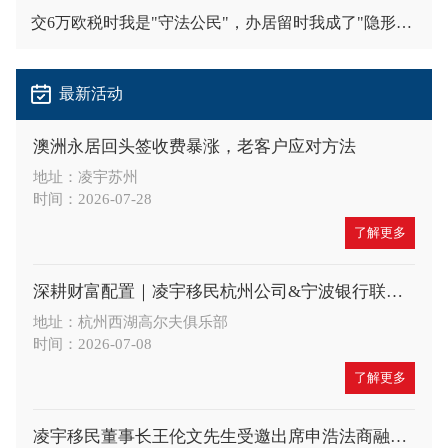
交6万欧税时我是"守法公民"，办居留时我成了"隐形人"
最新活动
澳洲永居回头签收费暴涨，老客户应对方法
地址：凌宇苏州
时间：2026-07-28
了解更多
深耕财富配置｜凌宇移民杭州公司&宁波银行联合举办高端财富沙龙，共探A股大势与全球身份布局新机遇
地址：杭州西湖高尔夫俱乐部
时间：2026-07-08
了解更多
凌宇移民董事长王伦文先生受邀出席申浩法商融合论坛，深度解读 CRS 与税务合规新趋势