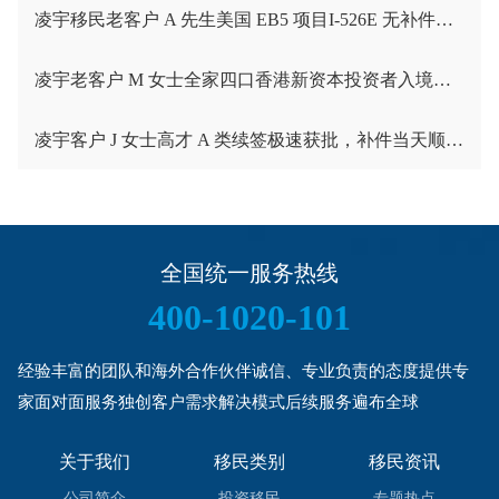
凌宇移民老客户 A 先生美国 EB5 项目I-526E 无补件直接获批！
凌宇老客户 M 女士全家四口香港新资本投资者入境计划成功获批！卡点保住子女受养人资格，复杂资产一次性通关
凌宇客户 J 女士高才 A 类续签极速获批，补件当天顺利拿下香港续签！
全国统一服务热线
400-1020-101
经验丰富的团队和海外合作伙伴诚信、专业负责的态度提供专
家面对面服务独创客户需求解决模式后续服务遍布全球
关于我们
移民类别
移民资讯
公司简介
投资移民
专题热点