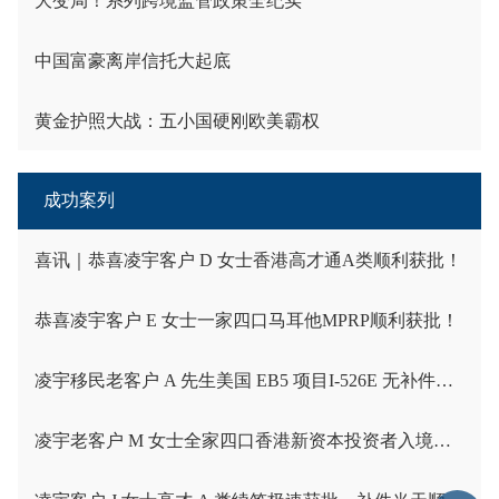
大变局！系列跨境监管政策全纪实
中国富豪离岸信托大起底
黄金护照大战：五小国硬刚欧美霸权
成功案列
喜讯｜恭喜凌宇客户 D 女士香港高才通A类顺利获批！
恭喜凌宇客户 E 女士一家四口马耳他MPRP顺利获批！
凌宇移民老客户 A 先生美国 EB5 项目I-526E 无补件直接获批！
凌宇老客户 M 女士全家四口香港新资本投资者入境计划成功获批！卡点保住子女受养人资格，复杂资产一次性通关