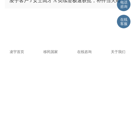
凌宇客户 J 女士高才 A 类续签极速获批，补件当天顺利拿下香港续签！
电话
咨询
在线
客服
全国统一服务热线
400-1020-101
凌宇首页
移民国家
在线咨询
关于我们
经验丰富的团队和海外合作伙伴诚信、专业负责的态度提供专
家面对面服务独创客户需求解决模式后续服务遍布全球
关于我们
移民类别
移民资讯
公司简介
投资移民
专题热点
全球机构
创业移民
凌宇观点
公司荣誉
最新活动
发展历程
常见问题
企业文化
精彩分享