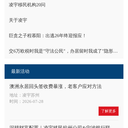
凌宇移民机构20问
关于凌宇
巨贪之子程慕阳：出逃26年终迎报应！
交6万欧税时我是"守法公民"，办居留时我成了"隐形人"
最新活动
澳洲永居回头签收费暴涨，老客户应对方法
地址：凌宇苏州
时间：2026-07-28
了解更多
深耕财富配置｜凌宇移民杭州公司&宁波银行联合举办高端财富沙龙，共探A股大势与全球身份布局新机遇