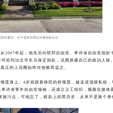
从2007年起，他先后向联邦自由党、卑诗省自由党捐款
公司给
列治文
市长马保定捐款，试图搭建自己的政治人脉
，真正的上流圈始终对他敬而远之。
程颂莲
身上。4岁就跟着移民的程颂莲，被送进顶级私校，
当上卑诗省青年自由党领袖，还成立义工组织，频频在媒体
家族污点，可他忘了，赃款上的黑历史，从来不是换个身