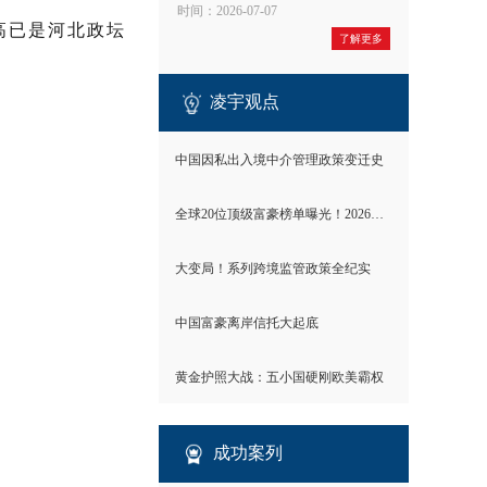
时间：2026-07-07
高已是河北政坛
了解更多
凌宇观点
中国因私出入境中介管理政策变迁史
全球20位顶级富豪榜单曝光！2026世界财富格局彻底洗牌
大变局！系列跨境监管政策全纪实
中国富豪离岸信托大起底
黄金护照大战：五小国硬刚欧美霸权
成功案列