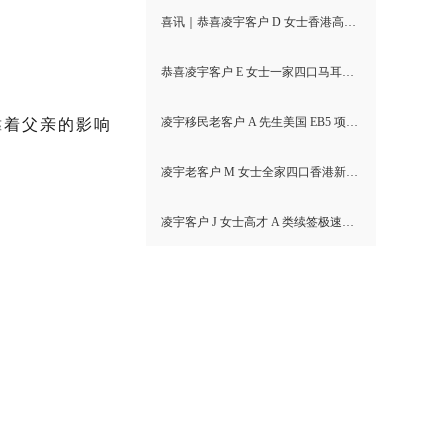
喜讯｜恭喜凌宇客户 D 女士香港高才通A类顺利获批！
恭喜凌宇客户 E 女士一家四口马耳他MPRP顺利获批！
凌宇移民老客户 A 先生美国 EB5 项目I-526E 无补件直接获批！
靠着父亲的影响
凌宇老客户 M 女士全家四口香港新资本投资者入境计划成功获批！卡点保住子女受养人资格，复杂资产一次性通关
凌宇客户 J 女士高才 A 类续签极速获批，补件当天顺利拿下香港续签！