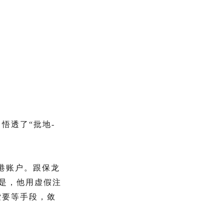
悟透了“批地-
香港账户。跟保龙
的是，他用虚假注
索要等手段，敛