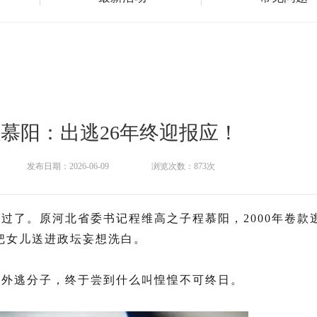
慕阳：出逃26年终迎报应！
发布日期：2026-06-09
浏览次数：873次
好过了。原河北省委书记程维高之子
程慕阳
，2000年卷
把女儿送进政坛妄想洗白。
的外逃分子，终于尝到什么叫惶惶不可终日。