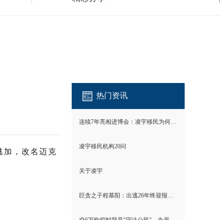
热门资讯
连续7年亮相进博会：凌宇移民为何成为唯一？
凌宇移民机构20问
款逃加，改名迈克
关于凌宇
巨贪之子程慕阳：出逃26年终迎报应！