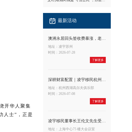
交6万欧税时我是"守法公民"，办居留时我成了"隐形人"
最新活动
澳洲永居回头签收费暴涨，老客户应对方法
地址：凌宇苏州
时间：2026-07-28
了解更多
深耕财富配置｜凌宇移民杭州公司&宁波银行联合举办高端财富沙龙，共探A股大势与全球身份布局新机遇
地址：杭州西湖高尔夫俱乐部
时间：2026-07-08
了解更多
意绕开华人聚集
功人士”，正是
凌宇移民董事长王伦文先生受邀出席申浩法商融合论坛，深度解读 CRS 与税务合规新趋势
地址：上海中心75 楼大会议室