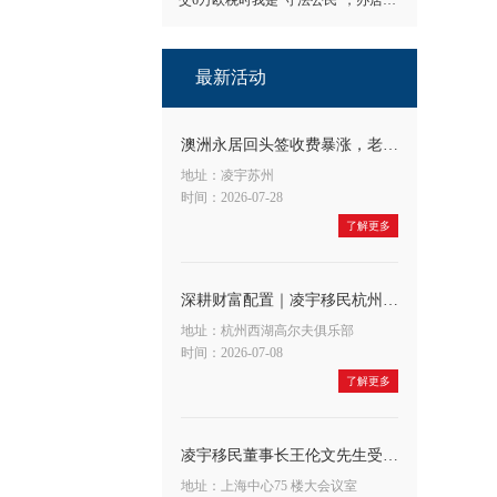
交6万欧税时我是"守法公民"，办居留时我成了"隐形人"
最新活动
澳洲永居回头签收费暴涨，老客户应对方法
地址：凌宇苏州
时间：2026-07-28
了解更多
深耕财富配置｜凌宇移民杭州公司&宁波银行联合举办高端财富沙龙，共探A股大势与全球身份布局新机遇
地址：杭州西湖高尔夫俱乐部
时间：2026-07-08
了解更多
凌宇移民董事长王伦文先生受邀出席申浩法商融合论坛，深度解读 CRS 与税务合规新趋势
地址：上海中心75 楼大会议室