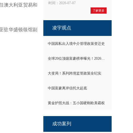
时间：2026-07-07
担任澳大利亚贸易和
了解更多
凌宇观点
利亚驻华盛顿领馆副
中国因私出入境中介管理政策变迁史
全球20位顶级富豪榜单曝光！2026世界财富格局彻底洗牌
大变局！系列跨境监管政策全纪实
中国富豪离岸信托大起底
黄金护照大战：五小国硬刚欧美霸权
成功案列