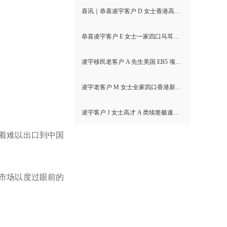
喜讯｜恭喜凌宇客户 D 女士香港高才通A类顺利获批！
恭喜凌宇客户 E 女士一家四口马耳他MPRP顺利获批！
凌宇移民老客户 A 先生美国 EB5 项目I-526E 无补件直接获批！
凌宇老客户 M 女士全家四口香港新资本投资者入境计划成功获批！卡点保住子女受养人资格，复杂资产一次性通关
凌宇客户 J 女士高才 A 类续签极速获批，补件当天顺利拿下香港续签！
着难以出口到中国
市场以度过眼前的